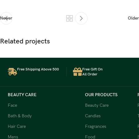
Newer
Older
Related projects
Free Shipping Above 500
Free Gift On
Suspendisse quam at vestibulum
Kitchen
All Order
BEAUTY CARE
OUR PRODUCTS
Face
Beauty Care
Bath & Body
Candles
Hair Care
Fragrances
Mens
Food